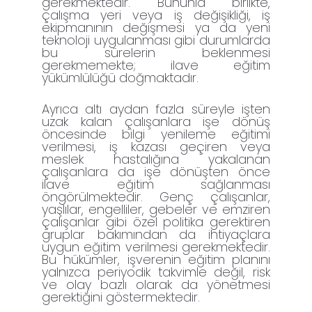
gerekmektedir. Bununla birlikte,
çalışma yeri veya iş değişikliği, iş
ekipmanının değişmesi ya da yeni
teknoloji uygulanması gibi durumlarda
bu sürelerin beklenmesi
gerekmemekte; ilave eğitim
yükümlülüğü doğmaktadır.
Ayrıca altı aydan fazla süreyle işten
uzak kalan çalışanlara işe dönüş
öncesinde bilgi yenileme eğitimi
verilmesi, iş kazası geçiren veya
meslek hastalığına yakalanan
çalışanlara da işe dönüşten önce
ilave eğitim sağlanması
öngörülmektedir. Genç çalışanlar,
yaşlılar, engelliler, gebeler ve emziren
çalışanlar gibi özel politika gerektiren
gruplar bakımından da ihtiyaçlara
uygun eğitim verilmesi gerekmektedir.
Bu hükümler, işverenin eğitim planını
yalnızca periyodik takvimle değil, risk
ve olay bazlı olarak da yönetmesi
gerektiğini göstermektedir.