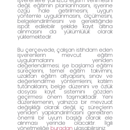
işverenlere yalnızca eğitim verilmesini
değil; eğitimin planlanmasını, işyerine
özgü hale getirilmesini, uygun
yöntemle uygulanmasını, ölçülmesini,
belgelendirilmesini ve gerektiğinde
ispat edilebilir şekilde kayıt altına
alınmasını da yükümlülük olarak
yüklemektedir.
Bu çerçevede, çalışan istihdam eden
işverenlerin mevcut eğitim
uygulamalarını yeniden
değerlendirmesi; işe başlama eğitimi
süreçlerini, temel eğitim takvimini,
uzaktan eğitim altyapısını, sınav ve
değerlendirme yöntemlerini, katılım
tutanaklarını, belge düzenini ve özlük
dosyası kayıt sistemini gözden
geçirmesi önem taşımaktadır. Yeni
düzenlemenin, yalnızca bir mevzuat
değişikliği olarak değil, iç süreçlerin
yeniden yapılandırılmasını gerektiren
önemli bir uyum başlığı olarak ele
alınması yerinde olacaktır. İlgili
yönetmeliğe
buradan
ulaşabilirsiniz.