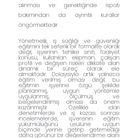
alınması ve gerektiğinde ispatı
bakımından da ayrıntılı kurallar
öngörmektedir.
Yönetmelik, iş sağlığı ve güvenliği
eğitimini tek seferlik bir formalite olarak
değil, işyerinin tehlike sınıfı, faaliyet
konusu, kullanılan ekipman, çalışan
profili ve değişen riskleri dikkate alan
dinamik bir süreç olarak ele
almaktadır. Dolayısıyla artık yalnızca
eğitim verilmiş olması değil, bu
eğitimin işyerine özgü şekilde
planlanmış, uygun yöntemle
uygulanmış, ölçülmüş ve
belgelendirilmiş olması da önem
kazanmıştır. Özellikle idari
denetimlerde ve iş kazası sonrası
incelemelerde, işverenin eğitim
yükümlülüğünü usulüne uygun
biçimde yerine getirip getirmediği
daha görünür bir değerlendirme alanı